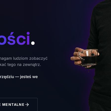
ości
.
omagam ludziom zobaczyć
kać tego na zewnątrz.
arzędziu — jesteś we
E MENTALNE