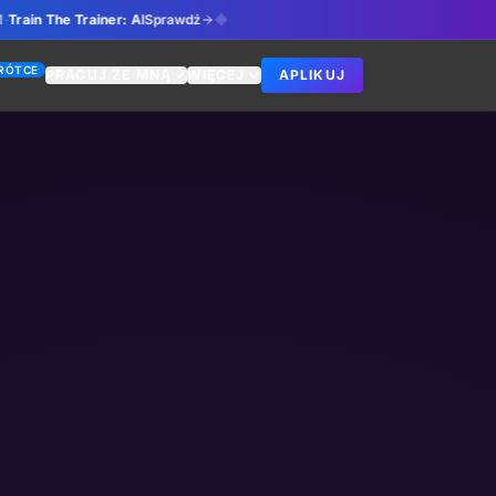
AI
Sprawdź
◆
RÓTCE
PRACUJ ZE MNĄ
WIĘCEJ
APLIKUJ