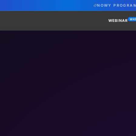
NOWY PROGRAM
·
Train The Trainer:
WK
WEBINAR